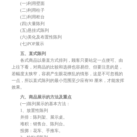
(一)利用壁面
(二)利用柱子
(三)利用柜台
(四)大量陈列
(五)悬挂式陈列
(六)美化及布置性陈列
(七)POP展示
五、直式陈列
各式商品以垂直方式排列，顾客只要站定一点便可、由
上往下看，对商品的比较和选择也容易些、但要注意的是，
若幅度太狭窄，容易产生眼花缭乱的情形，这是不可忽视的
一点，所以直式陈列的最小范围至少应有90 厘米，才能发挥
效果。
六、商品展示的方法及重点
(一)陈列展示的基本方法：
1、放置性陈列
并排：陈列架、展示桌。
堆积：销售台、陈列台。
投掷：花车、手推车。