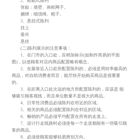
2、粘贴式陈列
张贴：墙壁、画框网子。
捆绑：细强绳、棍子。
3、悬挂式陈列
挂上
垂吊
悬挂
(二)陈列展示的注意事项：
1、在门市的入口处，应稍加标示(如制作简易的平面
图)，以使顾客对店内商品配置略有概念。
2、在最靠近入口处所配置陈列的，必须是周转率极高的
商品，对自助消费者而言，能尽快开始购买商品是很重要
的。
3、在距离入口处次远的地方所配置陈列的，应该是 能
够吸引顾客视线，而且单位数量不是很大的商品。
4、日常性消费品必须陈列在邻近的区域。
5、相关的商品必须配置陈列在邻近的区域。
6、畅销的产品必须平均配置在所有的走道上。
7、设计行走线路时必须使每一个走道都能有一些吸引顾
客的商品。
8、必须使顾客能够轻易辨别方向。