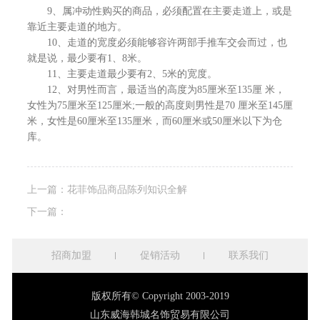
9、属冲动性购买的商品，必须配置在主要走道上，或是
靠近主要走道的地方。
10、走道的宽度必须能够容许两部手推车交会而过，也
就是说，最少要有1、8米。
11、主要走道最少要有2、5米的宽度。
12、对男性而言，最适当的高度为85厘米至135厘 米，
女性为75厘米至125厘米;一般的高度则男性是70 厘米至145厘
米，女性是60厘米至135厘米，而60厘米或50厘米以下为仓
库。
上一篇：花菲饰品商品陈列知识全解
下一篇：
招商加盟
促销活动
联系我们
版权所有© Copyright 2003-2019
山东威海韩城名饰贸易有限公司