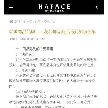
主
首页
您现在的位置：
首页
> 资讯中心
菜
品牌诠释
韩国饰品品牌——花菲饰品商品陈列知识全解
单
资讯中心
发布于：2014-05-06 08:00:00
产品展示
一、商品陈列的主要因素
加盟花菲
(一)明亮度：
店内的基本照明须保持一定的明亮度，使顾客在选购参
联系我们
观时，能看得清楚、而商品本身也可借此突显其独特之处。
(二)陈列高度：
商品陈列架的高度一般以90厘米?180厘米最为普遍，而
顾客胸部至眼睛的高度是最佳陈列处，有人称此为“黄金空
间”。
(三)商品种类的概念：
按照商品本身的形状、色彩及价格等的不同，适合消费
者选购参观的陈列方式也各有不同、一般而言，可分为：
1、体积小者在前，体积大者在后。