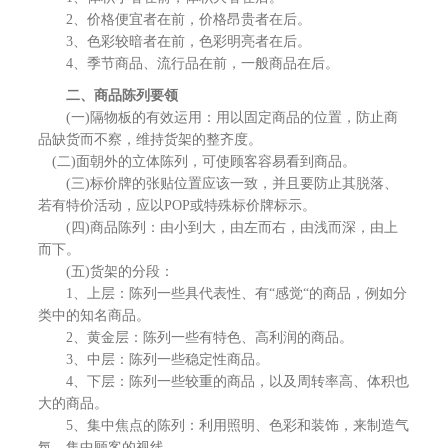
2、价格便宜者在前，价格昂贵者在后。
3、色彩较暗者在前，色彩明亮者在后。
4、季节商品、流行品在前，一般商品在后。
二、商品陈列要领
(一)隔物板的有效运用：用以固定商品的位置，防止商
品缺货而不察，维持货架的整齐度。
(二)面朝外的立体陈列，可使顾客容易看到商品。
(三)标价牌的张贴位置应该一致，并且要防止其脱落、
若有特价活动，应以POP或特殊标价牌标示。
(四)商品陈列：由小到大，由左而右，由浅而深，由上
而下。
(五)货架的分段：
1、上层：陈列一些具代表性、有“感觉“的商品，例如分
类中的知名商品。
2、黄金层：陈列一些有特色、高利润的商品。
3、中层：陈列一些稳定性商品。
4、下层：陈列一些较重的商品，以及周转率高、体积也
大的商品。
5、集中焦点的陈列：利用照明、色彩和装饰，来制造气
氛，集中顾客的视线。